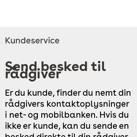
Læs
Kundeservice
mere
om
Send besked til
rådgiver
Er du kunde, finder du nemt din
rådgivers kontaktoplysninger
i net- og mobilbanken. Hvis du
ikke er kunde, kan du sende en
besked direkte til din rådgiver