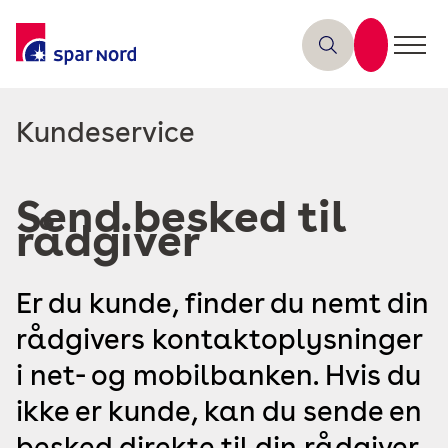
Read
Kundeservice
more
about
Send besked til
rådgiver
Er du kunde, finder du nemt din
rådgivers kontaktoplysninger
i net- og mobilbanken. Hvis du
ikke er kunde, kan du sende en
besked direkte til din rådgiver