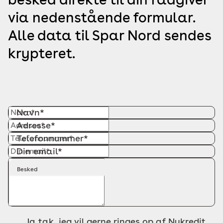
via nedenstående formular.
Alle data til Spar Nord sendes
krypteret.
Navn*
Adresse*
Telefonnummer*
Din email*
Besked
Ja tak, jeg vil gerne ringes op af Nykredit