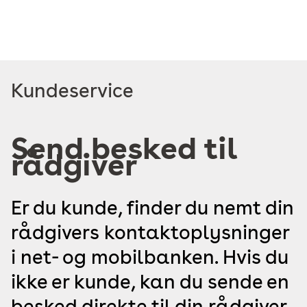
Read
Kundeservice
more
about
Send besked til
rådgiver
Er du kunde, finder du nemt din
rådgivers kontaktoplysninger
i net- og mobilbanken. Hvis du
ikke er kunde, kan du sende en
besked direkte til din rådgiver