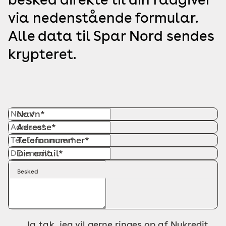
via nedenstående formular.
Alle data til Spar Nord sendes
krypteret.
Navn*
Adresse*
Telefonnummer*
Din email*
Besked
Ja tak, jeg vil gerne ringes op af Nykredit