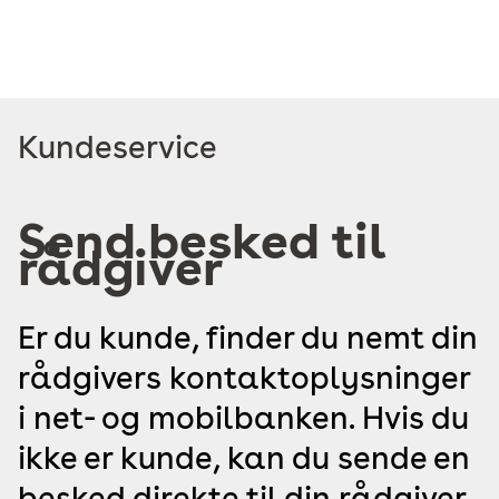
Læs
Kundeservice
mere
om
Send besked til
rådgiver
Er du kunde, finder du nemt din
rådgivers kontaktoplysninger
i net- og mobilbanken. Hvis du
ikke er kunde, kan du sende en
besked direkte til din rådgiver