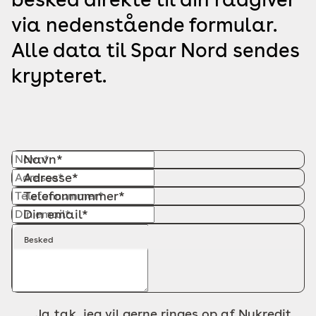
via nedenstående formular.
Alle data til Spar Nord sendes
krypteret.
Navn*
Adresse*
Telefonnummer*
Din email*
Besked
Ja tak, jeg vil gerne ringes op af Nykredit