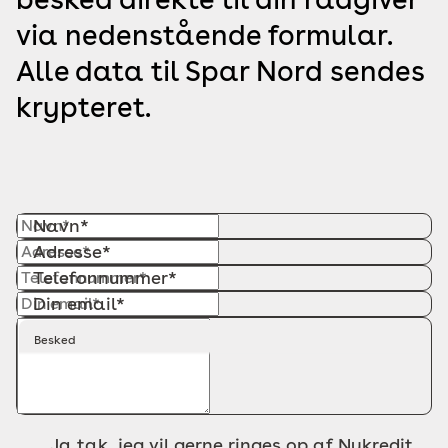
via nedenstående formular.
Alle data til Spar Nord sendes
krypteret.
Navn*
Adresse*
Telefonnummer*
Din email*
Besked
Ja tak, jeg vil gerne ringes op af Nykredit