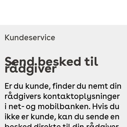
Læs
Kundeservice
mere
om
Send besked til
rådgiver
Er du kunde, finder du nemt din
rådgivers kontaktoplysninger
i net- og mobilbanken. Hvis du
ikke er kunde, kan du sende en
besked direkte til din rådgiver