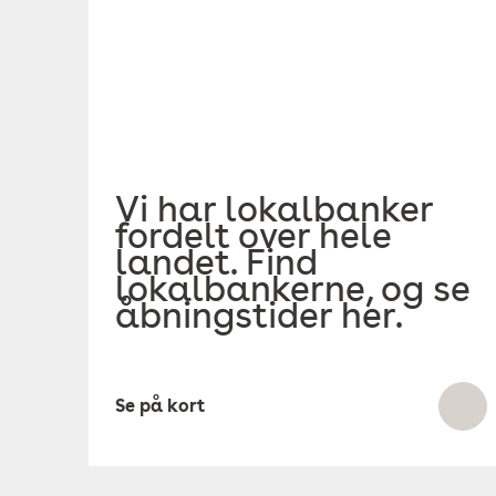
Vi har lokalbanker
fordelt over hele
landet. Find
lokalbankerne, og se
åbningstider her.
Se på kort