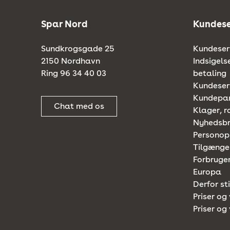
Spar Nord
Kundese
Sundkrogsgade 25
Kundeserv
2150 Nordhavn
Indsigels
Ring 96 34 40 03
betaling
Kundeserv
Kundepa
Chat med os
Klager, r
Nyhedsb
Personop
Tilgænge
Forbruger
Europa
Derfor st
Priser og 
Priser og 