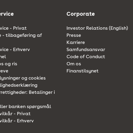
rvice
Corporate
ice - Privat
Investor Relations (English)
e - tilbageføring af
Presse
Karriere
ice - Erhverv
Samfundsansvar
nel
Code of Conduct
os og ris
Om os
reve
Finanstilsynet
lysninger og cookies
lighedserklæring
rettigheder: Betalinger i
iller banken spørgsmål
vilkår - Privat
vilkår - Erhverv