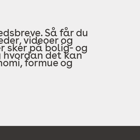
edsbreve. Så får du
der, videoer og
 sker på bolig- og
 hvordan det kan
onomi, formue og