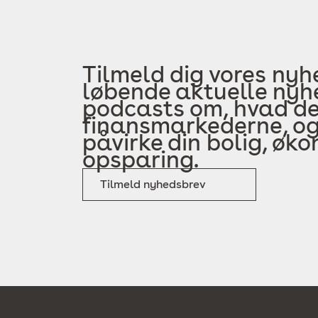
Tilmeld dig vores nyh
løbende aktuelle nyhe
podcasts om, hvad der
finansmarkederne, og
påvirke din bolig, øk
opsparing.
Tilmeld nyhedsbrev