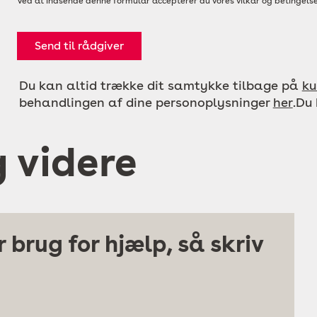
Ved at indsende denne formular accepterer du vores vilkår og betingelse
Send til rådgiver
Du kan altid trække dit samtykke tilbage på
ku
behandlingen af dine personoplysninger
her
.Du
g videre
 brug for hjælp, så skriv