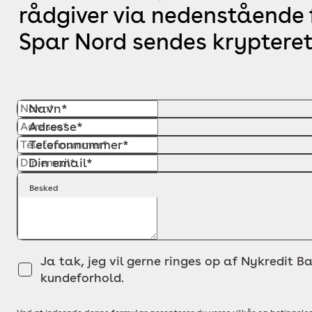
rådgiver via nedenstående f
Spar Nord sendes krypteret
Navn*
Adresse*
Telefonnummer*
Din email*
Besked
Ja tak, jeg vil gerne ringes op af Nykredit Ba
kundeforhold.