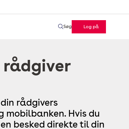
Søg
Log på
 rådgiver
 din rådgivers
og mobilbanken. Hvis du
en besked direkte til din