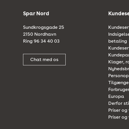
Spar Nord
Kundese
Sundkrogsgade 25
Kundeserv
2150 Nordhavn
Indsigels
Ring 96 34 40 03
betaling
Kundeserv
Kundepa
Chat med os
Klager, r
Nyhedsb
Personop
Tilgænge
Forbruger
Europa
Derfor st
Priser og 
Priser og 