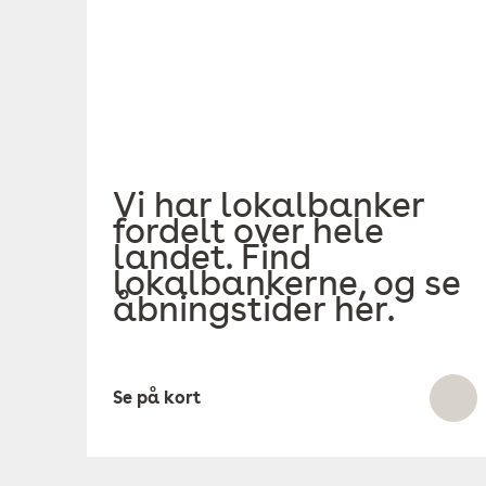
Vi har lokalbanker
fordelt over hele
landet. Find
lokalbankerne, og se
åbningstider her.
Se på kort