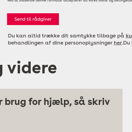
Ved at indsende denne formular accepterer du vores vilkår og betingelse
Send til rådgiver
Du kan altid trække dit samtykke tilbage på
ku
behandlingen af dine personoplysninger
her
.Du
g videre
 brug for hjælp, så skriv