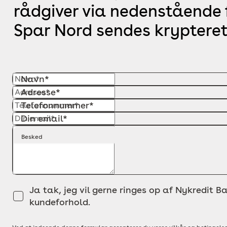
rådgiver via nedenstående f
Spar Nord sendes krypteret
Navn*
Adresse*
Telefonnummer*
Din email*
Besked
Ja tak, jeg vil gerne ringes op af Nykredit Ba
kundeforhold.