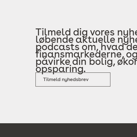
Tilmeld dig vores nyh
løbende aktuelle nyhe
podcasts om, hvad der
finansmarkederne, og
påvirke din bolig, øk
opsparing.
Tilmeld nyhedsbrev