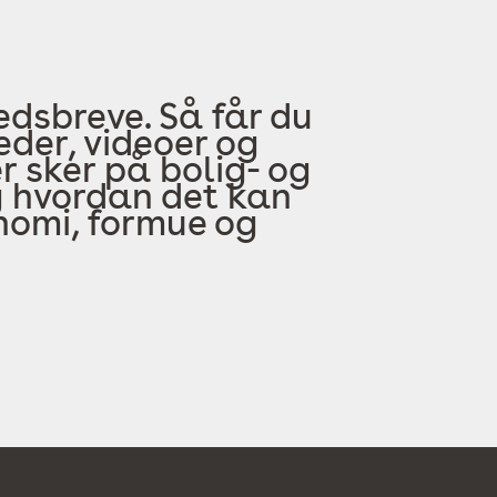
edsbreve. Så får du
der, videoer og
 sker på bolig- og
 hvordan det kan
onomi, formue og