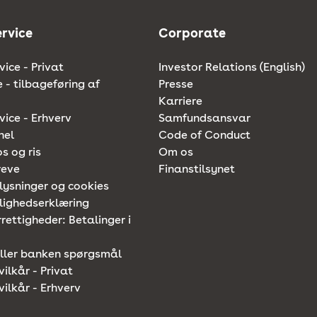
rvice
Corporate
ice - Privat
Investor Relations (English)
e - tilbageføring af
Presse
Karriere
ice - Erhverv
Samfundsansvar
nel
Code of Conduct
os og ris
Om os
reve
Finanstilsynet
lysninger og cookies
lighedserklæring
rettigheder: Betalinger i
iller banken spørgsmål
vilkår - Privat
vilkår - Erhverv