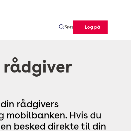
Søg
Log på
 rådgiver
 din rådgivers
og mobilbanken. Hvis du
en besked direkte til din