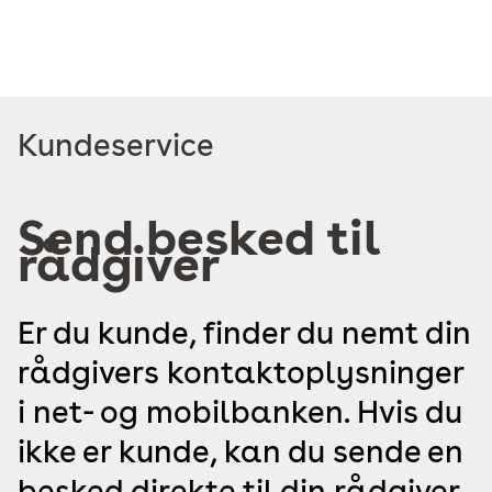
Read
Kundeservice
more
about
Send besked til
rådgiver
Er du kunde, finder du nemt din
rådgivers kontaktoplysninger
i net- og mobilbanken. Hvis du
ikke er kunde, kan du sende en
besked direkte til din rådgiver