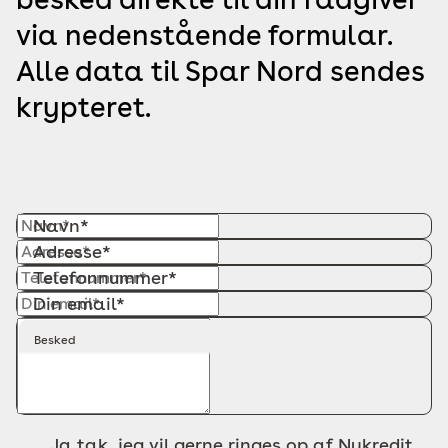
via nedenstående formular.
Alle data til Spar Nord sendes
krypteret.
Navn*
Adresse*
Telefonnummer*
Din email*
Besked
Ja tak, jeg vil gerne ringes op af Nykredit