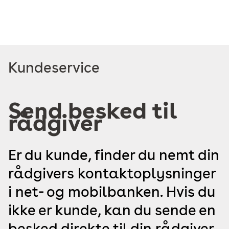
Read
Kundeservice
more
about
Send besked til
rådgiver
Er du kunde, finder du nemt din
rådgivers kontaktoplysninger
i net- og mobilbanken. Hvis du
ikke er kunde, kan du sende en
besked direkte til din rådgiver