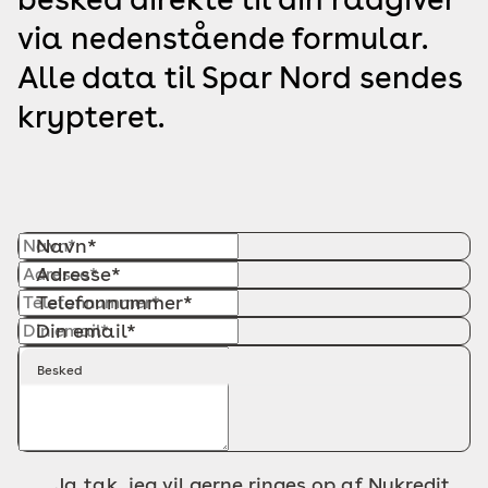
via nedenstående formular.
Alle data til Spar Nord sendes
krypteret.
Navn*
Adresse*
Telefonnummer*
Din email*
Besked
Ja tak, jeg vil gerne ringes op af Nykredit