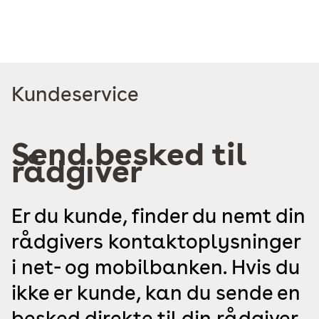
Read
Kundeservice
more
about
Send besked til
rådgiver
Er du kunde, finder du nemt din
rådgivers kontaktoplysninger
i net- og mobilbanken. Hvis du
ikke er kunde, kan du sende en
besked direkte til din rådgiver