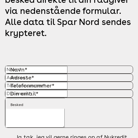
via nedenstående formular.
Alle data til Spar Nord sendes
krypteret.
Navn*
Adresse*
Telefonnummer*
Din email*
Besked
Ja tak, jeg vil gerne ringes op af Nykredit