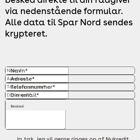
via nedenstående formular.
Alle data til Spar Nord sendes
krypteret.
Navn*
Adresse*
Telefonnummer*
Din email*
Besked
Ja tak, jeg vil gerne ringes op af Nykredit