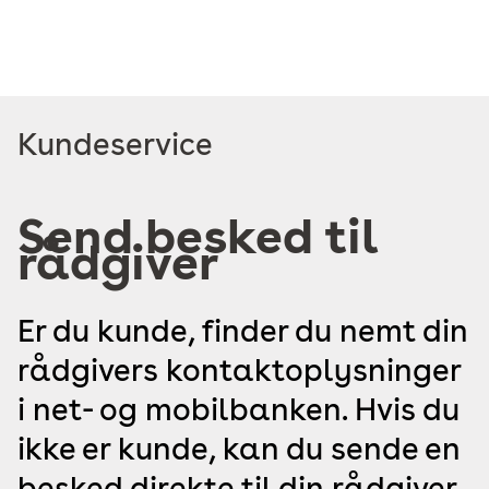
Læs
Kundeservice
mere
om
Send besked til
rådgiver
Er du kunde, finder du nemt din
rådgivers kontaktoplysninger
i net- og mobilbanken. Hvis du
ikke er kunde, kan du sende en
besked direkte til din rådgiver