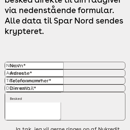
via nedenstående formular.
Alle data til Spar Nord sendes
krypteret.
Navn*
Adresse*
Telefonnummer*
Din email*
Besked
Ja tak, jeg vil gerne ringes op af Nykredit