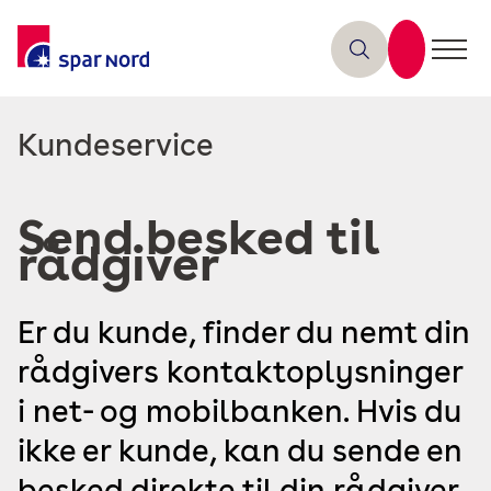
Læs
Kundeservice
mere
om
Send besked til
rådgiver
Er du kunde, finder du nemt din
rådgivers kontaktoplysninger
i net- og mobilbanken. Hvis du
ikke er kunde, kan du sende en
besked direkte til din rådgiver