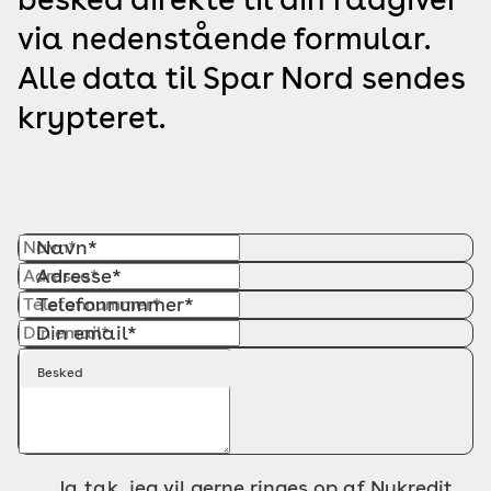
via nedenstående formular.
Alle data til Spar Nord sendes
krypteret.
Navn*
Adresse*
Telefonnummer*
Din email*
Besked
Ja tak, jeg vil gerne ringes op af Nykredit