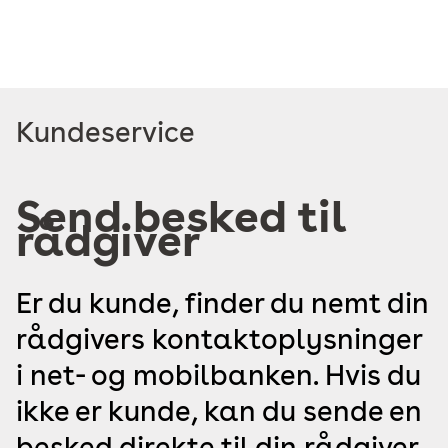
Read
Kundeservice
more
about
Send besked til
rådgiver
Er du kunde, finder du nemt din
rådgivers kontaktoplysninger
i net- og mobilbanken. Hvis du
ikke er kunde, kan du sende en
besked direkte til din rådgiver