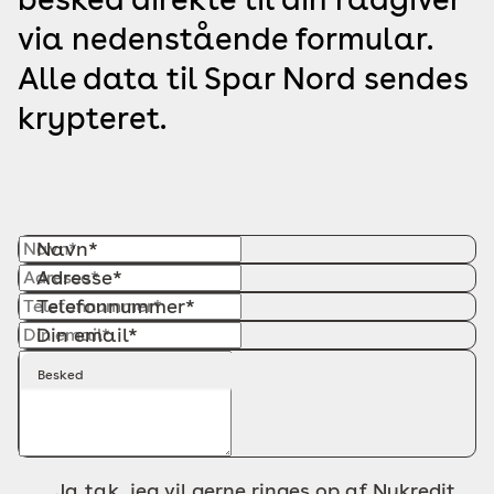
via nedenstående formular.
Alle data til Spar Nord sendes
krypteret.
Navn*
Adresse*
Telefonnummer*
Din email*
Besked
Ja tak, jeg vil gerne ringes op af Nykredit