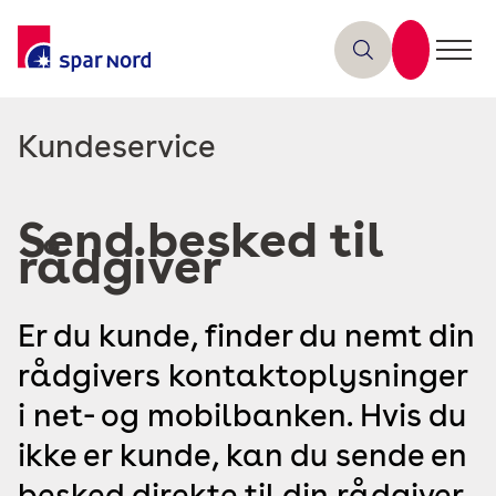
Read
Kundeservice
more
about
Send besked til
rådgiver
Er du kunde, finder du nemt din
rådgivers kontaktoplysninger
i net- og mobilbanken. Hvis du
ikke er kunde, kan du sende en
besked direkte til din rådgiver