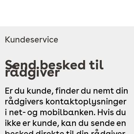
Read
Kundeservice
more
about
Send besked til
rådgiver
Er du kunde, finder du nemt din
rådgivers kontaktoplysninger
i net- og mobilbanken. Hvis du
ikke er kunde, kan du sende en
besked direkte til din rådgiver