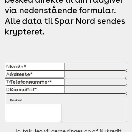
via nedenstående formular.
Alle data til Spar Nord sendes
krypteret.
Navn*
Adresse*
Telefonnummer*
Din email*
Besked
Ja tak, jeg vil gerne ringes op af Nykredit