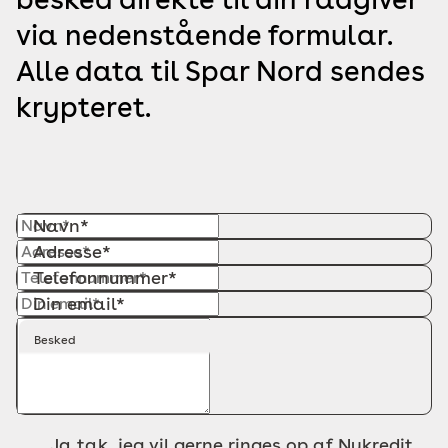
via nedenstående formular.
Alle data til Spar Nord sendes
krypteret.
Navn*
Adresse*
Telefonnummer*
Din email*
Besked
Ja tak, jeg vil gerne ringes op af Nykredit