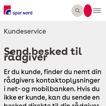
Read
Kundeservice
more
about
Send besked til
rådgiver
Er du kunde, finder du nemt din
rådgivers kontaktoplysninger
i net- og mobilbanken. Hvis du
ikke er kunde, kan du sende en
besked direkte til din rådgiver