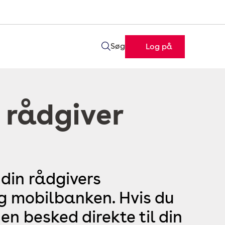
Søg
Log på
 rådgiver
 din rådgivers
og mobilbanken. Hvis du
en besked direkte til din