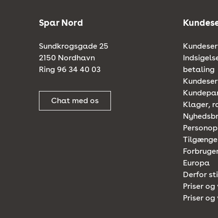
Spar Nord
Kundese
Sundkrogsgade 25
Kundeserv
2150 Nordhavn
Indsigels
Ring 96 34 40 03
betaling
Kundeserv
Kundepa
Chat med os
Klager, r
Nyhedsb
Personop
Tilgænge
Forbruger
Europa
Derfor st
Priser og 
Priser og 