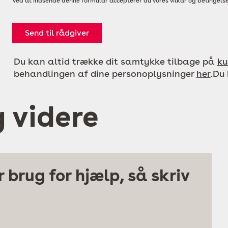
Ved at indsende denne formular accepterer du vores vilkår og betingelse
Send til rådgiver
Du kan altid trække dit samtykke tilbage på
ku
behandlingen af dine personoplysninger
her
.Du
g videre
 brug for hjælp, så skriv