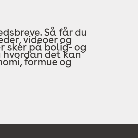
edsbreve. Så får du
der, videoer og
 sker på bolig- og
 hvordan det kan
onomi, formue og