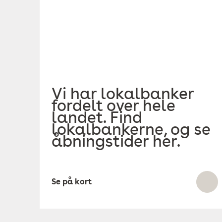
Vi har lokalbanker
fordelt over hele
landet. Find
lokalbankerne, og se
åbningstider her.
Se på kort