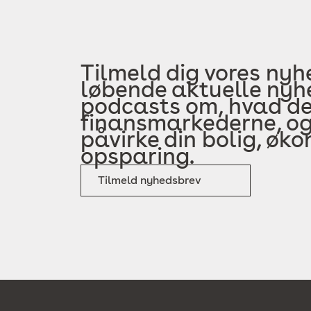
Tilmeld dig vores nyh
løbende aktuelle nyhe
podcasts om, hvad der
finansmarkederne, og
påvirke din bolig, øk
opsparing.
Tilmeld nyhedsbrev