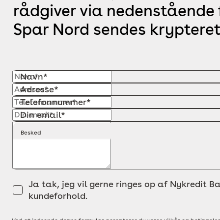
rådgiver via nedenstående f
Spar Nord sendes krypteret
Navn*
Adresse*
Telefonnummer*
Din email*
Besked
Ja tak, jeg vil gerne ringes op af Nykredit Ba
kundeforhold.