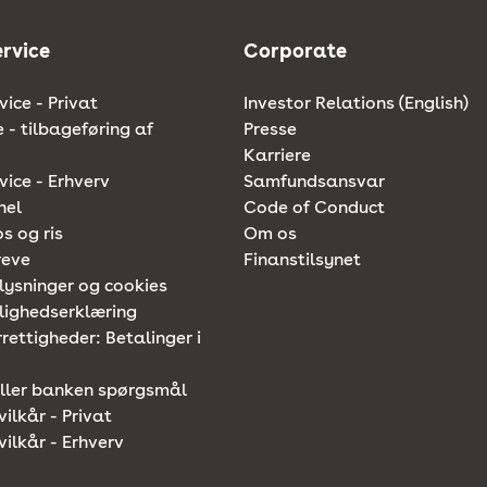
rvice
Corporate
ice - Privat
Investor Relations (English)
e - tilbageføring af
Presse
Karriere
ice - Erhverv
Samfundsansvar
nel
Code of Conduct
os og ris
Om os
reve
Finanstilsynet
lysninger og cookies
lighedserklæring
rettigheder: Betalinger i
iller banken spørgsmål
vilkår - Privat
vilkår - Erhverv