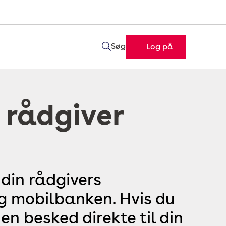
Søg
Log på
 rådgiver
 din rådgivers
og mobilbanken. Hvis du
en besked direkte til din