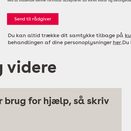
Ved at indsende denne formular accepterer du vores vilkår og betingelse
Send til rådgiver
Du kan altid trække dit samtykke tilbage på
ku
behandlingen af dine personoplysninger
her
.Du
g videre
 brug for hjælp, så skriv