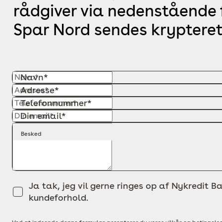
rådgiver via nedenstående f
Spar Nord sendes krypteret
Navn*
Adresse*
Telefonnummer*
Din email*
Besked
Ja tak, jeg vil gerne ringes op af Nykredit Ba
kundeforhold.