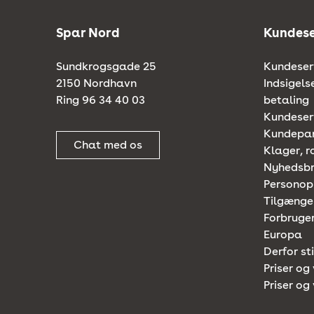
Spar Nord
Kundese
Sundkrogsgade 25
Kundeserv
2150 Nordhavn
Indsigels
Ring 96 34 40 03
betaling
Kundeserv
Kundepa
Chat med os
Klager, r
Nyhedsb
Personop
Tilgænge
Forbruger
Europa
Derfor st
Priser og 
Priser og 