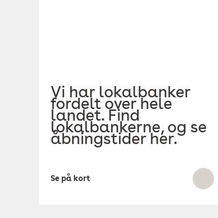
Vi har lokalbanker
fordelt over hele
landet. Find
lokalbankerne, og se
åbningstider her.
Se på kort