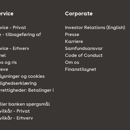
rvice
Corporate
ice - Privat
Investor Relations (English)
e - tilbageføring af
Presse
Karriere
ice - Erhverv
Samfundsansvar
nel
Code of Conduct
os og ris
Om os
reve
Finanstilsynet
lysninger og cookies
lighedserklæring
rettigheder: Betalinger i
iller banken spørgsmål
vilkår - Privat
vilkår - Erhverv