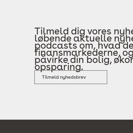
Tilmeld dig vores nyh
løbende aktuelle nyhe
podcasts om, hvad der
finansmarkederne, og
påvirke din bolig, øk
opsparing.
Tilmeld nyhedsbrev