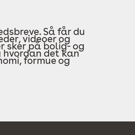
edsbreve. Så får du
der, videoer og
 sker på bolig- og
 hvordan det kan
onomi, formue og