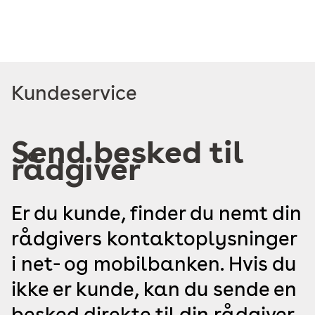
Read
Kundeservice
more
about
Send besked til
rådgiver
Er du kunde, finder du nemt din
rådgivers kontaktoplysninger
i net- og mobilbanken. Hvis du
ikke er kunde, kan du sende en
besked direkte til din rådgiver