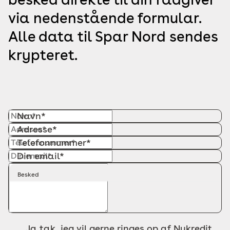
via nedenstående formular.
Alle data til Spar Nord sendes
krypteret.
Navn*
Adresse*
Telefonnummer*
Din email*
Besked
Ja tak, jeg vil gerne ringes op af Nykredit