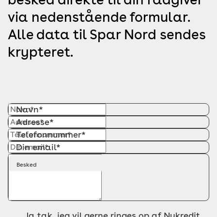
via nedenstående formular.
Alle data til Spar Nord sendes
krypteret.
Navn*
Adresse*
Telefonnummer*
Din email*
Besked
Ja tak, jeg vil gerne ringes op af Nykredit