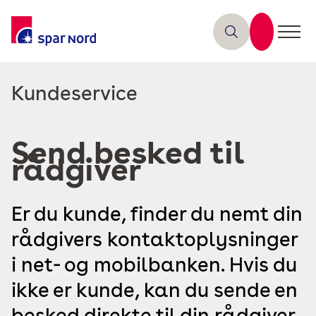
Læs
Kundeservice
mere
om
Send besked til
rådgiver
Er du kunde, finder du nemt din
rådgivers kontaktoplysninger
i net- og mobilbanken. Hvis du
ikke er kunde, kan du sende en
besked direkte til din rådgiver