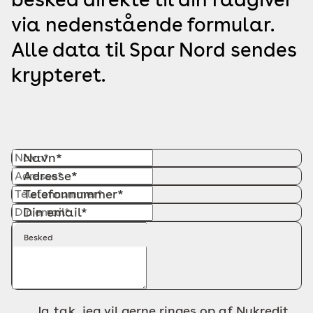
via nedenstående formular.
Alle data til Spar Nord sendes
krypteret.
Navn*
Adresse*
Telefonnummer*
Din email*
Besked
Ja tak, jeg vil gerne ringes op af Nykredit