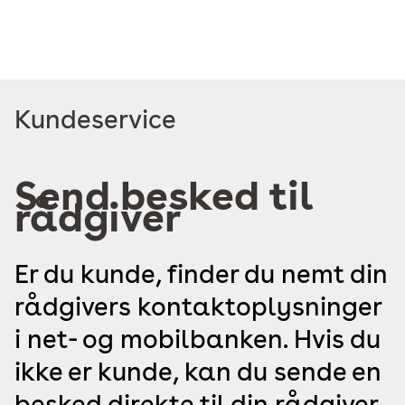
Read
Kundeservice
more
about
Send besked til
rådgiver
Er du kunde, finder du nemt din
rådgivers kontaktoplysninger
i net- og mobilbanken. Hvis du
ikke er kunde, kan du sende en
besked direkte til din rådgiver