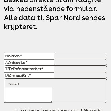
via nedenstående formular.
Alle data til Spar Nord sendes
krypteret.
Navn*
Adresse*
Telefonnummer*
Din email*
Besked
Ja tak, jeg vil gerne ringes op af Nykredit