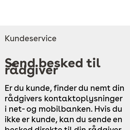
Read
Kundeservice
more
about
Send besked til
rådgiver
Er du kunde, finder du nemt din
rådgivers kontaktoplysninger
i net- og mobilbanken. Hvis du
ikke er kunde, kan du sende en
besked direkte til din rådgiver