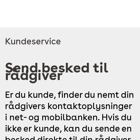
Læs
Kundeservice
mere
om
Send besked til
rådgiver
Er du kunde, finder du nemt din
rådgivers kontaktoplysninger
i net- og mobilbanken. Hvis du
ikke er kunde, kan du sende en
besked direkte til din rådgiver