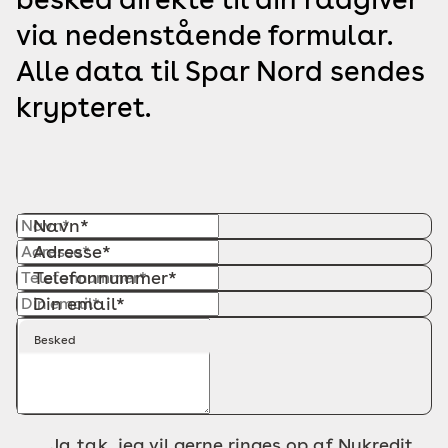
via nedenstående formular.
Alle data til Spar Nord sendes
krypteret.
Navn*
Adresse*
Telefonnummer*
Din email*
Besked
Ja tak, jeg vil gerne ringes op af Nykredit