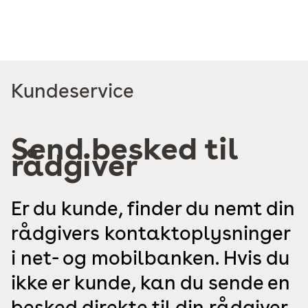
Læs
Kundeservice
mere
om
Send besked til
rådgiver
Er du kunde, finder du nemt din
rådgivers kontaktoplysninger
i net- og mobilbanken. Hvis du
ikke er kunde, kan du sende en
besked direkte til din rådgiver