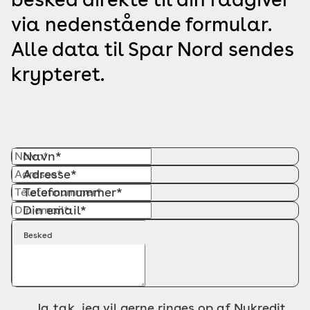
via nedenstående formular.
Alle data til Spar Nord sendes
krypteret.
Navn*
Adresse*
Telefonnummer*
Din email*
Besked
Ja tak, jeg vil gerne ringes op af Nykredit