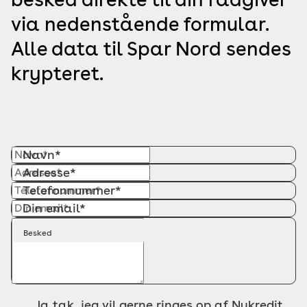
via nedenstående formular.
Alle data til Spar Nord sendes
krypteret.
Navn*
Adresse*
Telefonnummer*
Din email*
Besked
Ja tak, jeg vil gerne ringes op af Nykredit