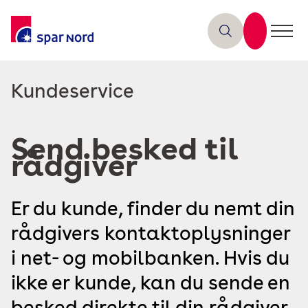
Læs
Kundeservice
mere
om
Send besked til
rådgiver
Er du kunde, finder du nemt din
rådgivers kontaktoplysninger
i net- og mobilbanken. Hvis du
ikke er kunde, kan du sende en
besked direkte til din rådgiver