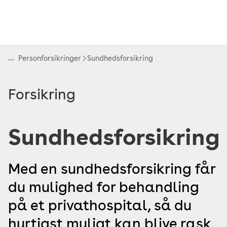
...
Personforsikringer
Sundhedsforsikring
Read
Forsikring
more
about
Sundhedsforsikring
Med en sundhedsforsikring får
du mulighed for behandling
på et privathospital, så du
hurtigst muligt kan blive rask