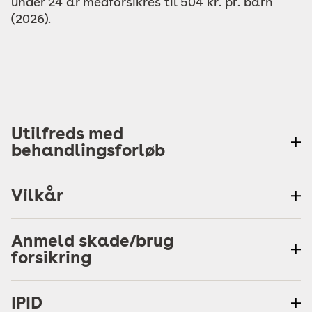
under 24 år medforsikres til 504 kr. pr. barn
(2026).
Utilfreds med
behandlingsforløb
Vilkår
Anmeld skade/brug
forsikring
IPID