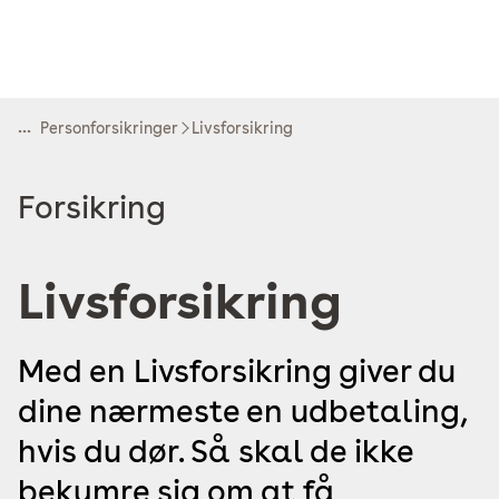
...
Personforsikringer
Livsforsikring
Read
Forsikring
more
about
Livsforsikring
Med en Livsforsikring giver du
dine nærmeste en udbetaling,
hvis du dør. Så skal de ikke
bekymre sig om at få